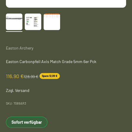
Easton Archery
Easton Carbonpfeil Axis Match Grade 5mm 6er Pck
Angebot
116,90 €
Regulärer Preis
128,99 €
Spare 12,09 €
Zzgl. Versand
SKU: 7089AR3
Sofort verfügbar