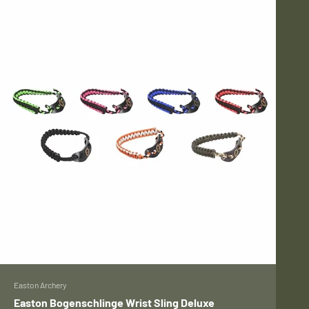
Easton Archery
Easton Bogenschlinge Wrist Sling Deluxe