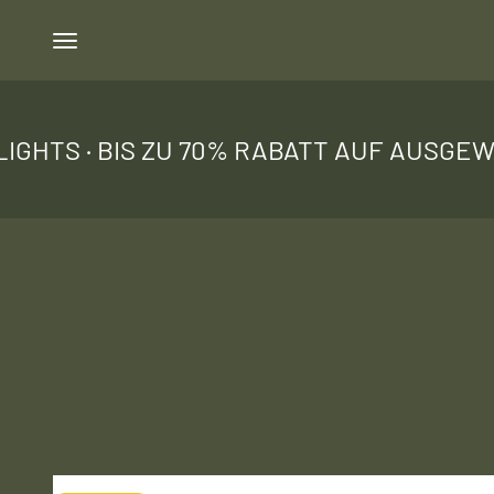
Zum Inhalt springen
Menü
IS ZU 70% RABATT AUF AUSGEWÄHLTE ART