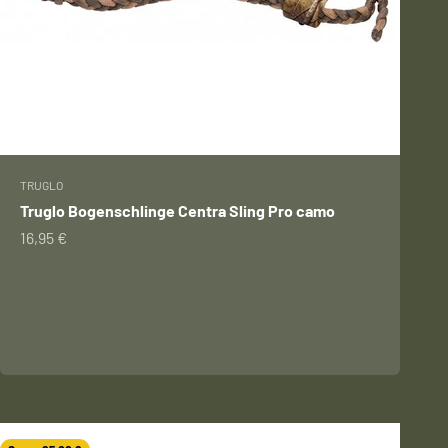
TRUGLO
Truglo Bogenschlinge Centra Sling Pro camo
Angebot
16,95 €