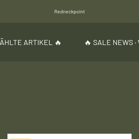
Redneckpoint
IKEL 🔥
🔥 SALE NEWS · WIR MACHE