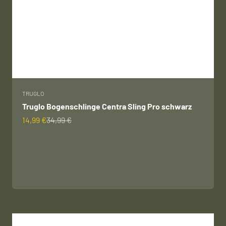
TRUGLO
Truglo Bogenschlinge Centra Sling Pro schwarz
Angebot
Regulärer Preis
14,99 €
34,99 €