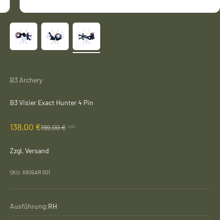
B3 Archery
B3 Visier Exact Hunter 4 Pin
Angebot
138,00 €
Regulärer Preis
199,00 €
Zzgl. Versand
SKU: 6905AR 001
Ausführung:
RH