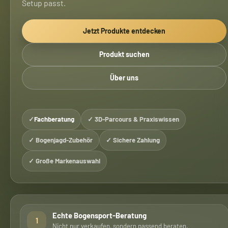
Setup passt.
Jetzt Produkte entdecken
Produkt suchen
Über uns
✓
Fachberatung
✓ 3D-Parcours & Praxiswissen
✓ Bogenjagd-Zubehör
✓ Sichere Zahlung
✓ Große Markenauswahl
Echte Bogensport-Beratung
1
Nicht nur verkaufen, sondern passend beraten.